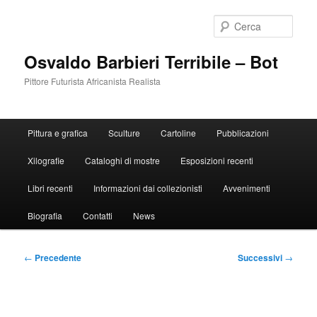
Vai
al
Cerca
contenuto
principale
Osvaldo Barbieri Terribile – Bot
Pittore Futurista Africanista Realista
Menu
Pittura e grafica
Sculture
Cartoline
Pubblicazioni
principale
Xilografie
Cataloghi di mostre
Esposizioni recenti
Libri recenti
Informazioni dai collezionisti
Avvenimenti
Biografia
Contatti
News
Navigazione
←
Precedente
Successivi
→
articolo