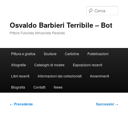
Vai
al
Cerca
contenuto
principale
Osvaldo Barbieri Terribile – Bot
Pittore Futurista Africanista Realista
Menu
Pittura e grafica
Sculture
Cartoline
Pubblicazioni
principale
Xilografie
Cataloghi di mostre
Esposizioni recenti
Libri recenti
Informazioni dai collezionisti
Avvenimenti
Biografia
Contatti
News
Navigazione
←
Precedente
Successivi
→
articolo