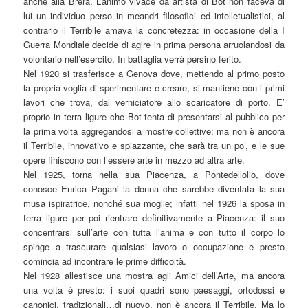
anche alla Brera. L’animo vivace da artista di Bot non faceva di
lui un individuo perso in meandri filosofici ed intelletualistici, al
contrario il Terribile amava la concretezza: in occasione della I
Guerra Mondiale decide di agire in prima persona arruolandosi da
volontario nell’esercito. In battaglia verrà persino ferito.
Nel 1920 si trasferisce a Genova dove, mettendo al primo posto
la propria voglia di sperimentare e creare, si mantiene con i primi
lavori che trova, dal verniciatore allo scaricatore di porto. E’
proprio in terra ligure che Bot tenta di presentarsi al pubblico per
la prima volta aggregandosi a mostre collettive; ma non è ancora
il Terribile, innovativo e spiazzante, che sarà tra un po’, e le sue
opere finiscono con l’essere arte in mezzo ad altra arte.
Nel 1925, torna nella sua Piacenza, a Pontedellolio, dove
conosce Enrica Pagani la donna che sarebbe diventata la sua
musa ispiratrice, nonché sua moglie; infatti nel 1926 la sposa in
terra ligure per poi rientrare definitivamente a Piacenza: il suo
concentrarsi sull’arte con tutta l’anima e con tutto il corpo lo
spinge a trascurare qualsiasi lavoro o occupazione e presto
comincia ad incontrare le prime difficoltà.
Nel 1928 allestisce una mostra agli Amici dell’Arte, ma ancora
una volta è presto: i suoi quadri sono paesaggi, ortodossi e
canonici, tradizionali…di nuovo, non è ancora il Terribile. Ma lo