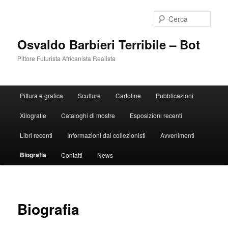
Vai
al
Cerca
contenuto
principale
Osvaldo Barbieri Terribile – Bot
Pittore Futurista Africanista Realista
Menu
Pittura e grafica
Sculture
Cartoline
Pubblicazioni
principale
Xilografie
Cataloghi di mostre
Esposizioni recenti
Libri recenti
Informazioni dai collezionisti
Avvenimenti
Biografia
Contatti
News
Biografia