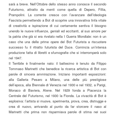
sarà a breve. Nell’Ottobre dello stesso anno conosce il secondo
Futurismo, attratto da menti come quella di Depero, Fillia,
Prampolini. La corrente cresce con l’avanzare dell’ideologia
Fascista permettendo a Bot di scoprire una innovativa linfa vitale
di creatività e ispirazione di cui certamente sentiva il bisogno
unendo le nuove influenze, geniali ed eccitanti, al suo amore per
la patria che già si era rivelato nella I Guerra Mondiale: non è un
caso che una delle prime opere del Bot Futurista a riscuotere
successo fu il ritratto futurista del Duce. Comincia un’intensa
produzione fatta di libretti e sfumografie che si interromperà solo
nel 1947.
Il Terribile è finalmente nato: il battesimo è tenuto da Filippo
Tommaso Marinetti che benedice la ricerca artistica di Bot con
parole di sincera ammirazione. Iniziano importanti esposizioni:
alla Galleria Pesaro a Milano, una delle più prestigiose
dell’epoca, alla Biennale di Venezia nel 1930 e nel 1932, a Parigi,
Monaco di Baviera, Atene. Nel 1929 fonda a Piacenza la
Centrale del Futurismo, nel 1930 la Fionda. La vivacità di Bot è
esplosiva: l’artista si muove, sperimenta, prova, crea, distrugge e
crea di nuovo, arrivando al punto da far storcere il naso al
Marinetti che prima non risparmiava parole di stima nei suoi