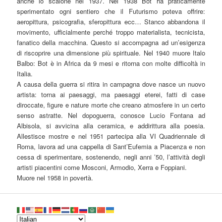
anche lo scalone nel 1937. Nel 1938 Bot ha praticamente
sperimentato ogni sentiero che il Futurismo poteva offrire:
aeropittura, psicografia, sferopittura ecc… Stanco abbandona il
movimento, ufficialmente perché troppo materialista, tecnicista,
fanatico della macchina. Questo si accompagna ad un’esigenza
di riscoprire una dimensione più spirituale. Nel 1940 muore Italo
Balbo: Bot è in Africa da 9 mesi e ritorna con molte difficoltà in
Italia.
A causa della guerra si ritira in campagna dove nasce un nuovo
artista: torna ai paesaggi, ma paesaggi eterei, fatti di case
diroccate, figure e nature morte che creano atmosfere in un certo
senso astratte. Nel dopoguerra, conosce Lucio Fontana ad
Albisola, si avvicina alla ceramica, e addirittura alla poesia.
Allestisce mostre e nel 1951 partecipa alla VI Quadriennale di
Roma, lavora ad una cappella di Sant’Eufemia a Piacenza e non
cessa di sperimentare, sostenendo, negli anni ’50, l’attività degli
artisti piacentini come Mosconi, Armodio, Xerra e Foppiani.
Muore nel 1958 in povertà.